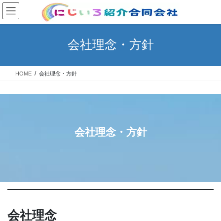
コ
ナ
ン
ビ
テ
ゲ
ン
ー
会社理念・方針
ツ
シ
へ
ョ
ス
ン
HOME
会社理念・方針
キ
に
ッ
移
プ
動
会社理念・方針
会社理念