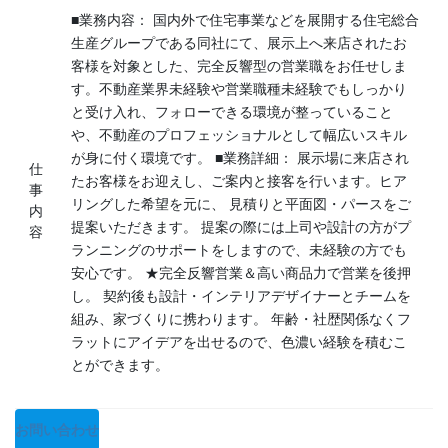
■業務内容： 国内外で住宅事業などを展開する住宅総合
生産グループである同社にて、展示上へ来店されたお
客様を対象とした、完全反響型の営業職をお任せしま
す。不動産業界未経験や営業職種未経験でもしっかり
と受け入れ、フォローできる環境が整っていること
や、不動産のプロフェッショナルとして幅広いスキル
が身に付く環境です。 ■業務詳細： 展示場に来店され
仕
たお客様をお迎えし、ご案内と接客を行います。ヒア
事
リングした希望を元に、 見積りと平面図・パースをご
内
提案いただきます。 提案の際には上司や設計の方がプ
容
ランニングのサポートをしますので、未経験の方でも
安心です。 ★完全反響営業＆高い商品力で営業を後押
し。 契約後も設計・インテリアデザイナーとチームを
組み、家づくりに携わります。 年齢・社歴関係なくフ
ラットにアイデアを出せるので、色濃い経験を積むこ
とができます。
お問い合わせ