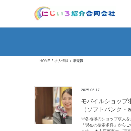
コ
ナ
ン
ビ
テ
ゲ
ン
ー
ツ
シ
へ
ョ
ス
ン
キ
に
ッ
移
HOME
求人情報
販売職
プ
動
2025-06-17
モバイルショップ
（ソフトバンク・au
※各地域のショップ求人を
「現在の検索条件」からご
ます。 ★主要都市★（東京